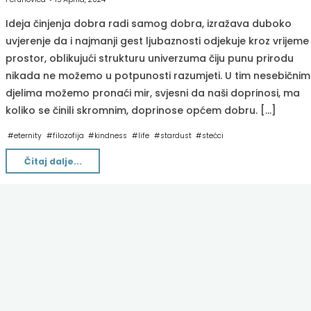
Ideja činjenja dobra radi samog dobra, izražava duboko
uvjerenje da i najmanji gest ljubaznosti odjekuje kroz vrijeme 
prostor, oblikujući strukturu univerzuma čiju punu prirodu
nikada ne možemo u potpunosti razumjeti. U tim nesebičnim
djelima možemo pronaći mir, svjesni da naši doprinosi, ma
koliko se činili skromnim, doprinose općem dobru. […]
#
eternity
#
filozofija
#
kindness
#
life
#
stardust
#
stećci
"Eho
Čitaj dalje...
zvjezdane
prašine"