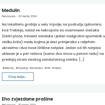
Medulin
Perunovica
30 Aprila, 2024
Na lokalitetu groblja u selu Vrpolje, na području Ljubomira,
kod Trebinja, nalazi se nekropola sa osamnaest stećaka
(četiri ploče, trinaest sanduka i jedan nadgrobni spomenik u
obliku križa) među kojima je šest primjeraka s reljefnim
ukrasima i dva nose ćirilične natpise. Jedan od tih natpisa
uklesan je u pet redova (samo dva slova u petom redu) na
prednjoj strani visokog sandučastog stećka. […]
#
eternity
#
filozofija
#
kindness
#
life
#
stećci
"Medulin"
Čitaj dalje...
Eho zvjezdane prašine
Perunovica
15 Aprila, 2024