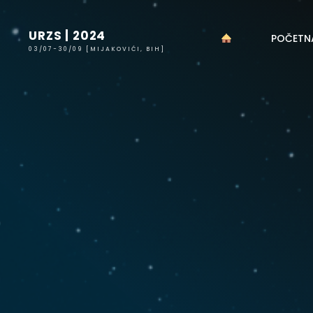
Skip
to
URZS | 2024
POČETN
content
03/07-30/09 [MIJAKOVIĆI, BIH]