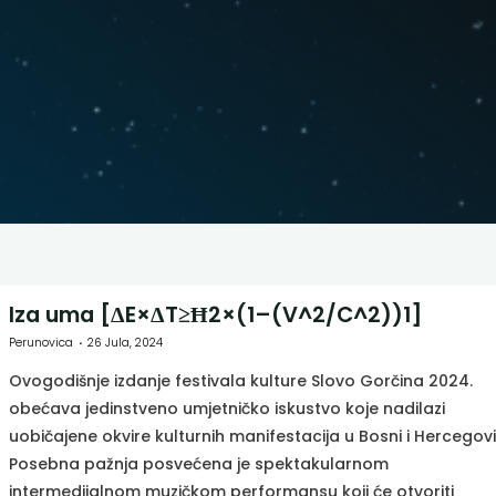
Iza uma [ΔE×ΔT≥Ħ2×(1–(V^2/C^2))1]
Perunovica
26 Jula, 2024
Ovogodišnje izdanje festivala kulture Slovo Gorčina 2024.
obećava jedinstveno umjetničko iskustvo koje nadilazi
uobičajene okvire kulturnih manifestacija u Bosni i Hercegovi
Posebna pažnja posvećena je spektakularnom
intermedijalnom muzičkom performansu koji će otvoriti