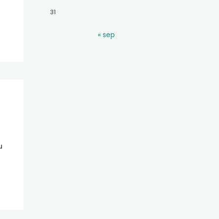
31
« sep
u