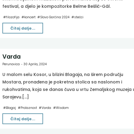
festival, a djelo je kompozitorke Belme Bešlić-Gál.
#
filozofija
#
koncert
#
Slovo Gorčina 2024
#
stećci
"Iza
Čitaj dalje...
uma
[ΔE×ΔT≥Ħ2×(1–
(V^2/C^2))1]"
Varda
Perunovica
30 Aprila, 2024
U malom selu Kosor, u blizini Blagaja, na širem području
Mostara, pronađena je pokretna stolica sa naslonom i
rukohvatima, koja se danas čuva u vrtu Zemaljskog muzeja 
Sarajevu.[…]
#
Blagaj
#
Prolaznost
#
Varda
#
Wisdom
"Varda"
Čitaj dalje...