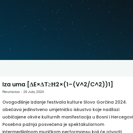
Iza uma [ΔE×ΔT≥Ħ2×(1–(V^2/C^2))1]
Perunovica
26 Jula, 2024
Ovogodišnje izdanje festivala kulture Slovo Gorčina 2024.
obećava jedinstveno umjetničko iskustvo koje nadilazi
uobičajene okvire kulturnih manifestacija u Bosni i Hercegovi
Posebna pažnja posvećena je spektakularnom
intermedijalnom muzičkom performansu koji će otvoriti