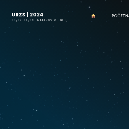
Skip
to
URZS | 2024
POČETN
content
03/07-30/09 [MIJAKOVIĆI, BIH]