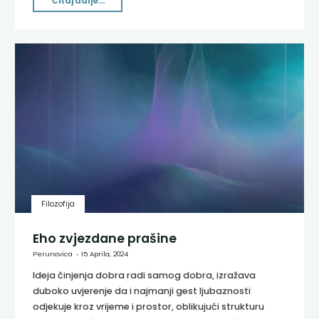
Čitaj dalje...
Filozofija
Eho zvjezdane prašine
Perunovica
15 Aprila, 2024
Ideja činjenja dobra radi samog dobra, izražava
duboko uvjerenje da i najmanji gest ljubaznosti
odjekuje kroz vrijeme i prostor, oblikujući strukturu