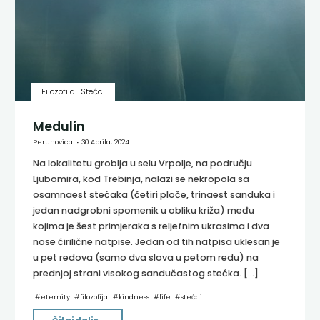
Filozofija
Stećci
Medulin
Perunovica
30 Aprila, 2024
Na lokalitetu groblja u selu Vrpolje, na području
Ljubomira, kod Trebinja, nalazi se nekropola sa
osamnaest stećaka (četiri ploče, trinaest sanduka i
jedan nadgrobni spomenik u obliku križa) među
kojima je šest primjeraka s reljefnim ukrasima i dva
nose ćirilične natpise. Jedan od tih natpisa uklesan je
u pet redova (samo dva slova u petom redu) na
prednjoj strani visokog sandučastog stećka. […]
#
eternity
#
filozofija
#
kindness
#
life
#
stećci
"Medulin"