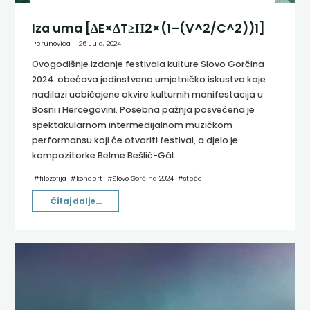
Iza uma [ΔE×ΔT≥Ħ2×(1–(V^2/C^2))1]
Perunovica
26 Jula, 2024
Ovogodišnje izdanje festivala kulture Slovo Gorčina
2024. obećava jedinstveno umjetničko iskustvo koje
nadilazi uobičajene okvire kulturnih manifestacija u
Bosni i Hercegovini. Posebna pažnja posvećena je
spektakularnom intermedijalnom muzičkom
performansu koji će otvoriti festival, a djelo je
kompozitorke Belme Bešlić-Gál.
#
filozofija
#
koncert
#
Slovo Gorčina 2024
#
stećci
"Iza
Čitaj dalje...
uma
[ΔE×ΔT≥Ħ2×(1–
(V^2/C^2))1]"