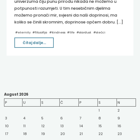
univerzuma čiju punu prirodu nikada ne možemo u
potpunosti razumjeti. U tim nesebičnim djelima
možemo pronaći mir, svjesni da naši doprinosi, ma
koliko se činili skromnim, doprinose općem dobru. […]
#
eternity
#
filozofija
#
kindness
#
life
#
stardust
#
stećci
"Eho
Čitaj dalje...
zvjezdane
prašine"
August 2026
P
U
S
Č
P
S
N
1
2
3
4
5
6
7
8
9
10
11
12
13
14
15
16
17
18
19
20
21
22
23