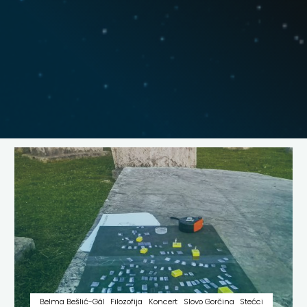
Belma Bešlić-Gál
Filozofija
Koncert
Slovo Gorčina
Stećci