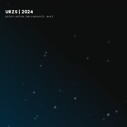
Skip
to
URZS | 2024
content
03/07-30/09 [MIJAKOVIĆI, BIH]