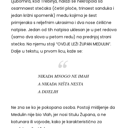
Ljubomira, kod Trebinja, nalazi se nekropola sa
osamnaest stećaka (četiri ploče, trinaest sanduka i
jedan križni spomenik) među kojima je šest
primjeraka s reljefnim ukrasima i dva nose ćirilične
natpise. Jedan od tih natpisa uklesan je u pet redova
(samo dva slova u petom redu) na prednjoj strani
stećka. Na njemu stoji “OVDJE LEŽI ŽUPAN MEDULIN”.
Dalje u tekstu, u prvom licu, kaže se:
NIKADA MNOGO NE IMAH
A NIKADA NIŠTA NESTA
A DIJELIH
Ne zna se ko je pokopana osoba. Postoji mišljenje da
Medulin nije bio Vlah, jer nosi titulu Župana, a ne
katunara ili vojvode, kako je karakteristično za