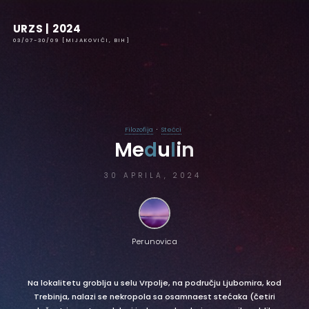
URZS | 2024
03/07-30/09 [MIJAKOVIĆI, BIH]
Filozofija
Stećci
M
e
d
u
l
i
n
30 APRILA, 2024
Perunovica
Na lokalitetu groblja u selu Vrpolje, na području Ljubomira, kod
Trebinja, nalazi se nekropola sa osamnaest stećaka (četiri