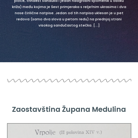
ploče, trinaest sanduka i jedan nadgrobni spomenik u obliku
križa) među kojima je šest primjeraka s reljefnim ukrasima i dva
nose ćirilične natpise. Jedan od tih natpisa uklesan je u pet
redova (samo dva slova u petom redu) na prednjoj strani
visokog sandučastog stećka. [...]
Zaostavština Župana Medulina