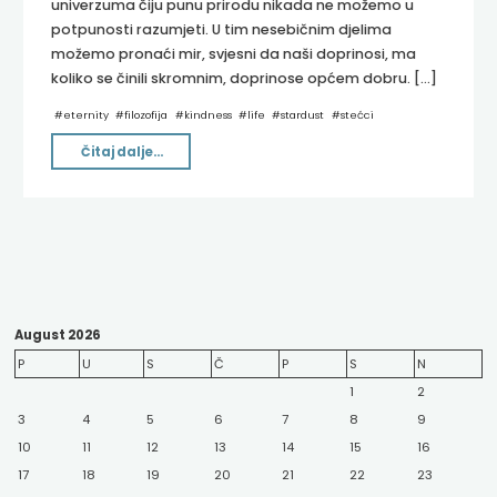
univerzuma čiju punu prirodu nikada ne možemo u
potpunosti razumjeti. U tim nesebičnim djelima
možemo pronaći mir, svjesni da naši doprinosi, ma
koliko se činili skromnim, doprinose općem dobru. […]
#
eternity
#
filozofija
#
kindness
#
life
#
stardust
#
stećci
"Eho
Čitaj dalje...
zvjezdane
prašine"
August 2026
P
U
S
Č
P
S
N
1
2
3
4
5
6
7
8
9
10
11
12
13
14
15
16
17
18
19
20
21
22
23