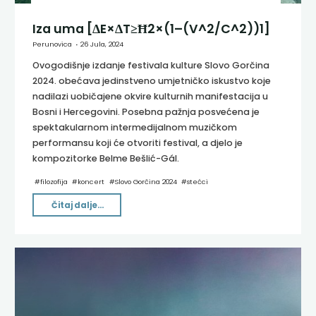
Iza uma [ΔE×ΔT≥Ħ2×(1–(V^2/C^2))1]
Perunovica
26 Jula, 2024
Ovogodišnje izdanje festivala kulture Slovo Gorčina
2024. obećava jedinstveno umjetničko iskustvo koje
nadilazi uobičajene okvire kulturnih manifestacija u
Bosni i Hercegovini. Posebna pažnja posvećena je
spektakularnom intermedijalnom muzičkom
performansu koji će otvoriti festival, a djelo je
kompozitorke Belme Bešlić-Gál.
#
filozofija
#
koncert
#
Slovo Gorčina 2024
#
stećci
"Iza
Čitaj dalje...
uma
[ΔE×ΔT≥Ħ2×(1–
(V^2/C^2))1]"