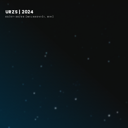
Skip
to
URZS | 2024
content
03/07-30/09 [MIJAKOVIĆI, BIH]