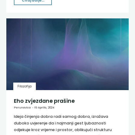
Čitaj dalje...
Filozofija
Eho zvjezdane prašine
Perunovica
15 Aprila, 2024
Ideja činjenja dobra radi samog dobra, izražava
duboko uvjerenje da i najmanji gest ljubaznosti
odjekuje kroz vrijeme i prostor, oblikujući strukturu