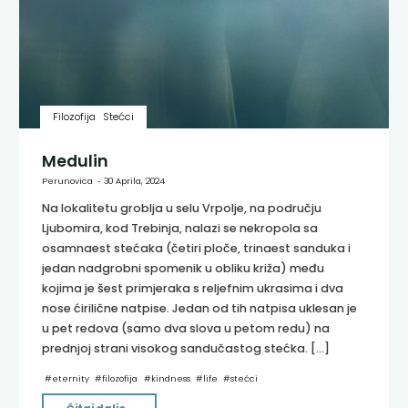
Filozofija
Stećci
Medulin
Perunovica
30 Aprila, 2024
Na lokalitetu groblja u selu Vrpolje, na području
Ljubomira, kod Trebinja, nalazi se nekropola sa
osamnaest stećaka (četiri ploče, trinaest sanduka i
jedan nadgrobni spomenik u obliku križa) među
kojima je šest primjeraka s reljefnim ukrasima i dva
nose ćirilične natpise. Jedan od tih natpisa uklesan je
u pet redova (samo dva slova u petom redu) na
prednjoj strani visokog sandučastog stećka. […]
#
eternity
#
filozofija
#
kindness
#
life
#
stećci
"Medulin"