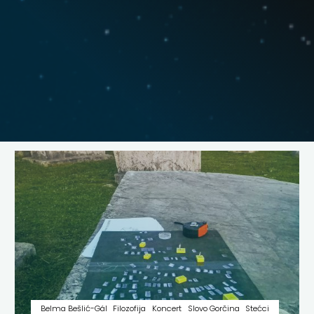
Belma Bešlić-Gál
Filozofija
Koncert
Slovo Gorčina
Stećci